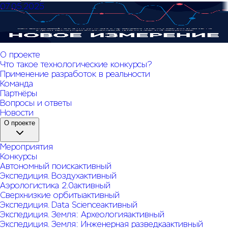
07.05.2025
Обзор о подготовке и проведении технологических
конкурсов «Новое измерение»
О проекте
Что такое технологические конкурсы?
Применение разработок в реальности
Команда
Партнёры
Вопросы и ответы
Новости
О проекте
Мероприятия
Конкурсы
Автономный поиск
активный
Экспедиция. Воздух
активный
Аэрологистика 2.0
активный
Сверхнизкие орбиты
активный
Экспедиция. Data Science
активный
Экспедиция. Земля: Археология
активный
Экспедиция. Земля: Инженерная разведка
активный