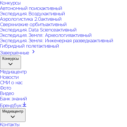
Конкурсы
Автономный поиск
активный
Экспедиция. Воздух
активный
Аэрологистика 2.0
активный
Сверхнизкие орбиты
активный
Экспедиция. Data Science
активный
Экспедиция. Земля: Археология
активный
Экспедиция. Земля: Инженерная разведка
активный
Гибридный полет
активный
Завершённые
Конкурсы
Медиацентр
Новости
СМИ о нас
Фото
Видео
Банк знаний
Брендбук
Медиацентр
Контакты