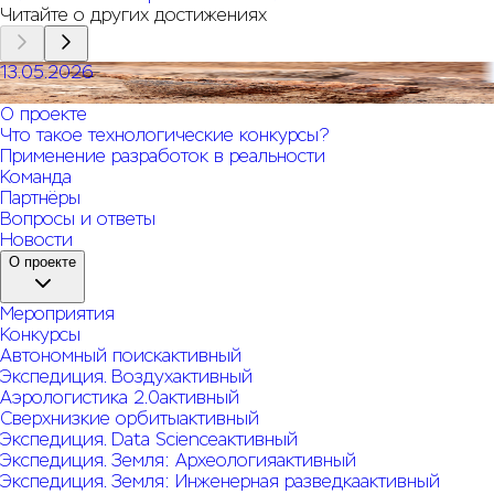
Читайте о других достижениях
13.05.2026
Беспилотники могут видеть под землей
О проекте
Что такое технологические конкурсы?
Применение разработок в реальности
Команда
Партнёры
Вопросы и ответы
Новости
О проекте
Мероприятия
Конкурсы
Автономный поиск
активный
Экспедиция. Воздух
активный
Аэрологистика 2.0
активный
Сверхнизкие орбиты
активный
Экспедиция. Data Science
активный
Экспедиция. Земля: Археология
активный
Экспедиция. Земля: Инженерная разведка
активный