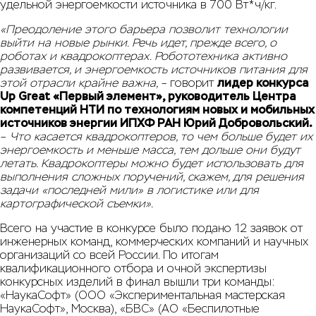
удельной энергоемкости источника в 700 Вт*ч/кг.
«Преодоление этого барьера позволит технологии
выйти на новые рынки. Речь идет, прежде всего, о
роботах и квадрокоптерах. Робототехника активно
развивается, и энергоемкость источников питания для
этой отрасли крайне важна,
– говорит
лидер конкурса
Up Great «Первый элемент», руководитель Центра
компетенций НТИ по технологиям новых и мобильных
источников энергии ИПХФ РАН Юрий Добровольский.
–
Что касается квадрокоптеров, то чем больше будет их
энергоемкость и меньше масса, тем дольше они будут
летать. Квадрокоптеры можно будет использовать для
выполнения сложных поручений, скажем, для решения
задачи «последней мили» в логистике или для
картографической съемки».
Всего на участие в конкурсе было подано 12 заявок от
инженерных команд, коммерческих компаний и научных
организаций со всей России. По итогам
квалификационного отбора и очной экспертизы
конкурсных изделий в финал вышли три команды:
«НаукаСофт» (ООО «Экспериментальная мастерская
НаукаСофт», Москва), «БВС» (АО «Беспилотные