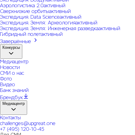
Аэрологистика 2.0
активный
Сверхнизкие орбиты
активный
Экспедиция. Data Science
активный
Экспедиция. Земля: Археология
активный
Экспедиция. Земля: Инженерная разведка
активный
Гибридный полет
активный
Завершённые
Конкурсы
Медиацентр
Новости
СМИ о нас
Фото
Видео
Банк знаний
Брендбук
Медиацентр
Контакты
challenges@upgreat.one
+7 (495) 120-10-45
Для СМИ