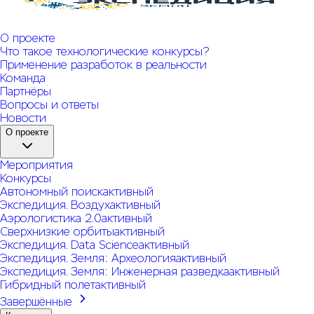
"Экспедиция. Земля"
О проекте
Что такое технологические конкурсы?
Применение разработок в реальности
Команда
Партнёры
Вопросы и ответы
Новости
О проекте
Мероприятия
Конкурсы
Автономный поиск
активный
Экспедиция. Воздух
активный
Аэрологистика 2.0
активный
Сверхнизкие орбиты
активный
Экспедиция. Data Science
активный
Экспедиция. Земля: Археология
активный
Экспедиция. Земля: Инженерная разведка
активный
Гибридный полет
активный
Завершённые