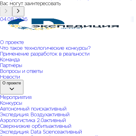
Вас могут заинтересовать
04.08.2026
Открыт прием заявок на КОЗ № 6 Системы конкурсов
"Экспедиция. Земля"
О проекте
Что такое технологические конкурсы?
Применение разработок в реальности
Команда
Партнёры
Вопросы и ответы
Новости
О проекте
Мероприятия
Конкурсы
Автономный поиск
активный
Экспедиция. Воздух
активный
Аэрологистика 2.0
активный
Сверхнизкие орбиты
активный
Экспедиция. Data Science
активный