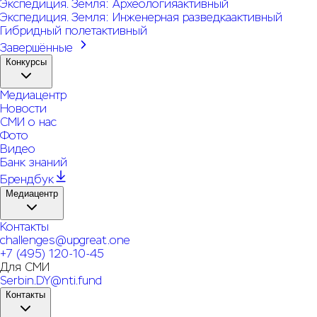
Экспедиция. Земля: Археология
активный
Экспедиция. Земля: Инженерная разведка
активный
Гибридный полет
активный
Завершённые
Конкурсы
Медиацентр
Новости
СМИ о нас
Фото
Видео
Банк знаний
Брендбук
Медиацентр
Контакты
challenges@upgreat.one
+7 (495) 120-10-45
Для СМИ
Serbin.DY@nti.fund
Контакты