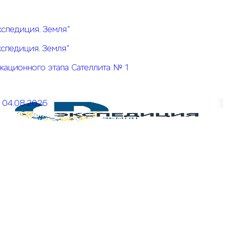
кспедиция. Земля"
кспедиция. Земля"
кационного этапа Сателлита № 1
04.08.2026
Открыт прием заявок на КОЗ № 5 Системы конкурсов
"Экспедиция. Земля"