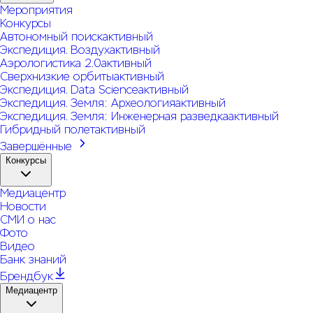
Мероприятия
Конкурсы
Автономный поиск
активный
Экспедиция. Воздух
активный
Аэрологистика 2.0
активный
Сверхнизкие орбиты
активный
Экспедиция. Data Science
активный
Экспедиция. Земля: Археология
активный
Экспедиция. Земля: Инженерная разведка
активный
Гибридный полет
активный
Завершённые
Конкурсы
Медиацентр
Новости
СМИ о нас
Фото
Видео
Банк знаний
Брендбук
Медиацентр