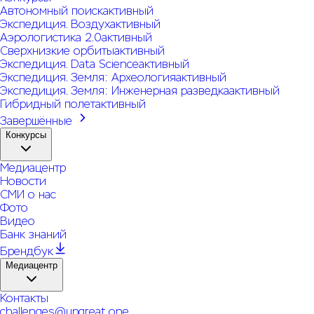
Автономный поиск
активный
Экспедиция. Воздух
активный
Аэрологистика 2.0
активный
Сверхнизкие орбиты
активный
Экспедиция. Data Science
активный
Экспедиция. Земля: Археология
активный
Экспедиция. Земля: Инженерная разведка
активный
Гибридный полет
активный
Завершённые
Конкурсы
Медиацентр
Новости
СМИ о нас
Фото
Видео
Банк знаний
Брендбук
Медиацентр
Контакты
challenges@upgreat.one