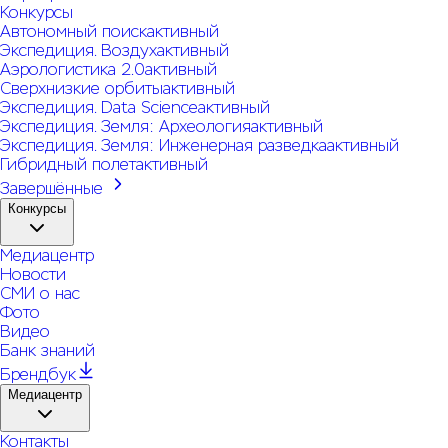
Конкурсы
Автономный поиск
активный
Экспедиция. Воздух
активный
Аэрологистика 2.0
активный
Сверхнизкие орбиты
активный
Экспедиция. Data Science
активный
Экспедиция. Земля: Археология
активный
Экспедиция. Земля: Инженерная разведка
активный
Гибридный полет
активный
Завершённые
Конкурсы
Медиацентр
Новости
СМИ о нас
Фото
Видео
Банк знаний
Брендбук
Медиацентр
Контакты