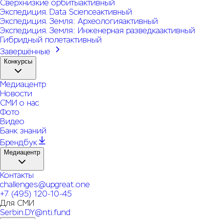
Сверхнизкие орбиты
активный
Экспедиция. Data Science
активный
Экспедиция. Земля: Археология
активный
Экспедиция. Земля: Инженерная разведка
активный
Гибридный полет
активный
Завершённые
Конкурсы
Медиацентр
Новости
СМИ о нас
Фото
Видео
Банк знаний
Брендбук
Медиацентр
Контакты
challenges@upgreat.one
+7 (495) 120-10-45
Для СМИ
Serbin.DY@nti.fund