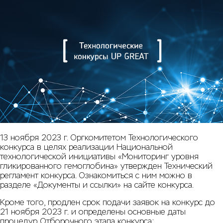
13 ноября 2023 г. Оргкомитетом Технологического
конкурса в целях реализации Национальной
технологической инициативы «Мониторинг уровня
гликированного гемоглобина» утвержден Технический
регламент конкурса. Ознакомиться с ним можно в
разделе «Документы и ссылки» на сайте конкурса.
Кроме того, продлен срок подачи заявок на конкурс до
21 ноября 2023 г. и определены основные даты
процедур Отборочного этапа конкурса: