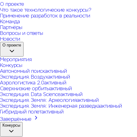
О проекте
Что такое технологические конкурсы?
Применение разработок в реальности
Команда
Партнёры
Вопросы и ответы
Новости
О проекте
Мероприятия
Конкурсы
Автономный поиск
активный
Экспедиция. Воздух
активный
Аэрологистика 2.0
активный
Сверхнизкие орбиты
активный
Экспедиция. Data Science
активный
Экспедиция. Земля: Археология
активный
Экспедиция. Земля: Инженерная разведка
активный
Гибридный полет
активный
Завершённые
Конкурсы