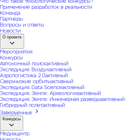
Что такое технологические конкурсы?
Применение разработок в реальности
Команда
Партнёры
Вопросы и ответы
Новости
О проекте
Мероприятия
Конкурсы
Автономный поиск
активный
Экспедиция. Воздух
активный
Аэрологистика 2.0
активный
Сверхнизкие орбиты
активный
Экспедиция. Data Science
активный
Экспедиция. Земля: Археология
активный
Экспедиция. Земля: Инженерная разведка
активный
Гибридный полет
активный
Завершённые
Конкурсы
Медиацентр
Новости