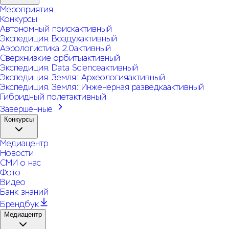
Мероприятия
Конкурсы
Автономный поиск
активный
Экспедиция. Воздух
активный
Аэрологистика 2.0
активный
Сверхнизкие орбиты
активный
Экспедиция. Data Science
активный
Экспедиция. Земля: Археология
активный
Экспедиция. Земля: Инженерная разведка
активный
Гибридный полет
активный
Завершённые
Конкурсы
Медиацентр
Новости
СМИ о нас
Фото
Видео
Банк знаний
Брендбук
Медиацентр