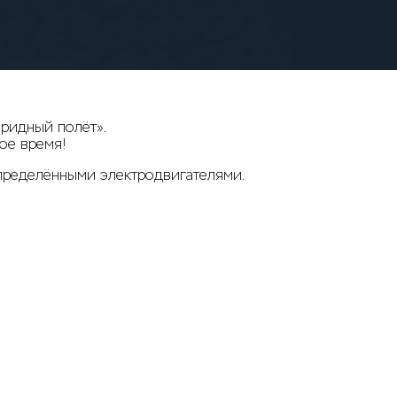
бридный полёт».
ое время!
пределёнными электродвигателями.