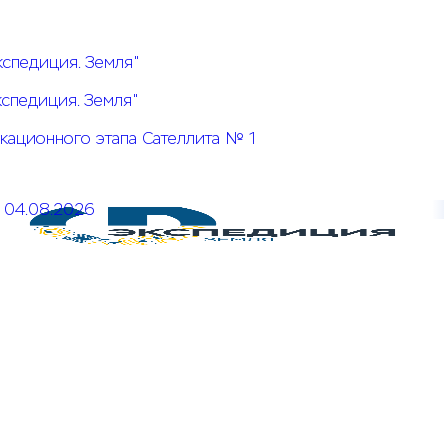
кспедиция. Земля"
кспедиция. Земля"
кационного этапа Сателлита № 1
04.08.2026
Открыт прием заявок на КОЗ № 5 Системы конкурсов
"Экспедиция. Земля"