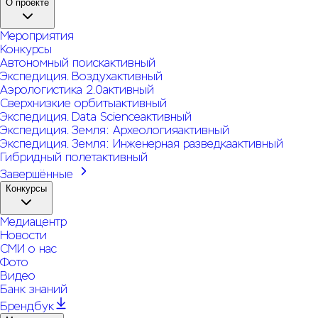
О проекте
Мероприятия
Конкурсы
Автономный поиск
активный
Экспедиция. Воздух
активный
Аэрологистика 2.0
активный
Сверхнизкие орбиты
активный
Экспедиция. Data Science
активный
Экспедиция. Земля: Археология
активный
Экспедиция. Земля: Инженерная разведка
активный
Гибридный полет
активный
Завершённые
Конкурсы
Медиацентр
Новости
СМИ о нас
Фото
Видео
Банк знаний
Брендбук