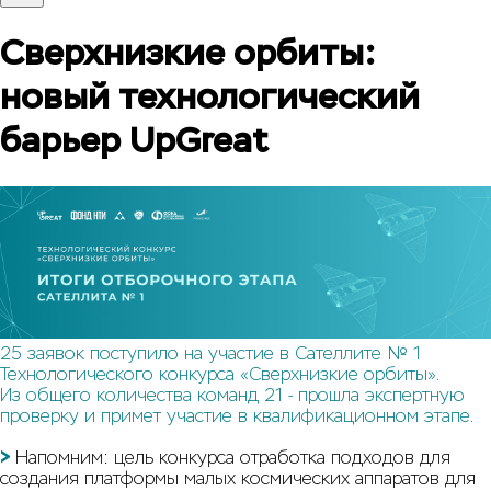
Сверхнизкие орбиты:
новый технологический
барьер UpGreat
25 заявок поступило на участие в Сателлите № 1
Технологического конкурса «Сверхнизкие орбиты».
Из общего количества команд 21 - прошла экспертную
проверку и примет участие в квалификационном этапе.
>
Напомним: цель конкурса отработка подходов для
создания платформы малых космических аппаратов для