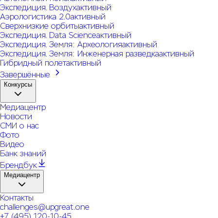
Экспедиция. Воздух
активный
Аэрологистика 2.0
активный
Сверхнизкие орбиты
активный
Экспедиция. Data Science
активный
Экспедиция. Земля: Археология
активный
Экспедиция. Земля: Инженерная разведка
активный
Гибридный полет
активный
Завершённые
Конкурсы
Медиацентр
Новости
СМИ о нас
Фото
Видео
Банк знаний
Брендбук
Медиацентр
Контакты
challenges@upgreat.one
+7 (495) 120-10-45