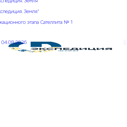
кспедиция. Земля"
кспедиция. Земля"
кационного этапа Сателлита № 1
04.08.2026
Открыт прием заявок на КОЗ № 5 Системы конкурсов
"Экспедиция. Земля"