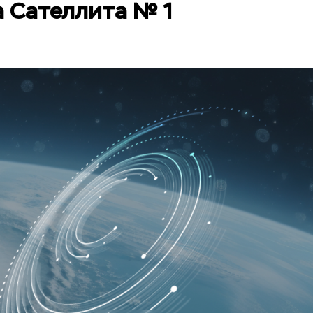
а Сателлита № 1