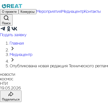
Мероприятия
Медиацентр
Контакты
О проекте
Конкурсы
Поиск
Подать заявку
Главная
Медиацентр
Опубликована новая редакция Технического реглам
новости
космос
НТИ
19.05.2026
Поделиться