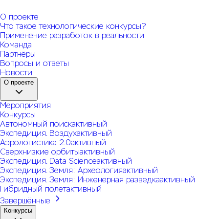
О проекте
Что такое технологические конкурсы?
Применение разработок в реальности
Команда
Партнёры
Вопросы и ответы
Новости
О проекте
Мероприятия
Конкурсы
Автономный поиск
активный
Экспедиция. Воздух
активный
Аэрологистика 2.0
активный
Сверхнизкие орбиты
активный
Экспедиция. Data Science
активный
Экспедиция. Земля: Археология
активный
Экспедиция. Земля: Инженерная разведка
активный
Гибридный полет
активный
Завершённые
Конкурсы