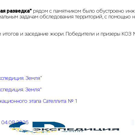
ая разведка"
рядом с памятником было обустроено инже
реальным задачам обследования территорий, с помощью 
е итогов и заседание жюри. Победители и призеры КОЗ 
кспедиция. Земля"
кспедиция. Земля"
кационного этапа Сателлита № 1
04.08.2026
Открыт прием заявок на КОЗ № 5 Системы конкурсов
"Экспедиция. Земля"