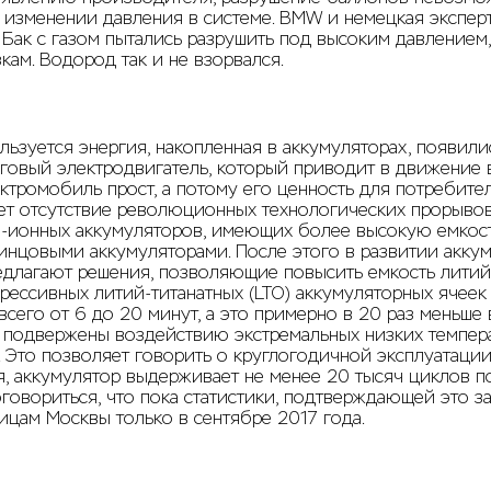
 изменении давления в системе. BMW и немецкая экспер
ак с газом пытались разрушить под высоким давлением, 
ам. Водород так и не взорвался.
зуется энергия, накопленная в аккумуляторах, появилис
тяговый электродвигатель, который приводит в движение
ектромобиль прост, а потому его ценность для потребит
т отсутствие революционных технологических прорывов 
й-ионных аккумуляторов, имеющих более высокую емкос
инцовыми аккумуляторами. После этого в развитии акку
длагают решения, позволяющие повысить емкость литий-и
грессивных литий-титанатных (LTO) аккумуляторных ячеек
всего от 6 до 20 минут, а это примерно в 20 раз меньш
не подвержены воздействию экстремальных низких темпер
. Это позволяет говорить о круглогодичной эксплуатаци
я, аккумулятор выдерживает не менее 20 тысяч циклов п
говориться, что пока статистики, подтверждающей это за
лицам Москвы только в сентябре 2017 года.