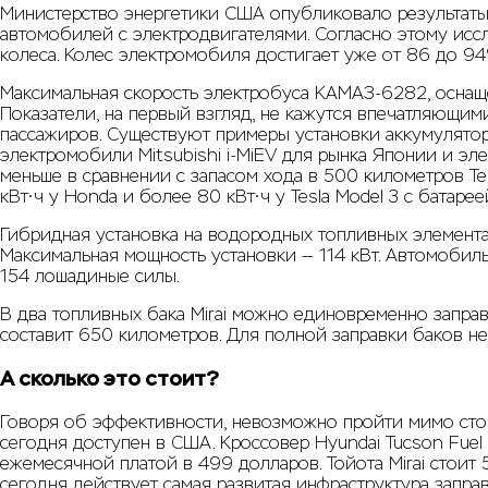
Министерство энергетики США опубликовало результаты 
автомобилей с электродвигателями. Согласно этому исс
колеса. Колес электромобиля достигает уже от 86 до 94
Максимальная скорость электробуса КАМАЗ-6282, оснащен
Показатели, на первый взгляд, не кажутся впечатляющими
пассажиров. Существуют примеры установки аккумулятор
электромобили Mitsubishi i-MiEV для рынка Японии и эл
меньше в сравнении с запасом хода в 500 километров Te
кВт•ч у Honda и более 80 кВт•ч у Tesla Model 3 с батаре
Гибридная установка на водородных топливных элемента
Максимальная мощность установки — 114 кВт. Автомобиль
154 лошадиные силы.
В два топливных бака Mirai можно единовременно заправ
составит 650 километров. Для полной заправки баков н
А сколько это стоит?
Говоря об эффективности, невозможно пройти мимо сто
сегодня доступен в США. Кроссовер Hyundai Tucson Fuel
ежемесячной платой в 499 долларов. Тойота Mirai стоит
сегодня действует самая развитая инфраструктура заправ