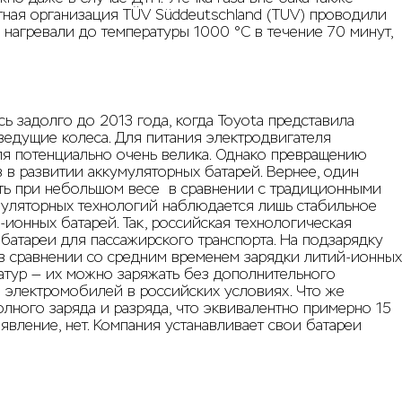
тная организация TÜV Süddeutschland (TUV) проводили
нагревали до температуры 1000 °C в течение 70 минут,
ь задолго до 2013 года, когда Toyota представила
 ведущие колеса. Для питания электродвигателя
еля потенциально очень велика. Однако превращению
в развитии аккумуляторных батарей. Вернее, один
ть при небольшом весе в сравнении с традиционными
муляторных технологий наблюдается лишь стабильное
онных батарей. Так, российская технологическая
 батареи для пассажирского транспорта. На подзарядку
е в сравнении со средним временем зарядки литий-ионных
атур — их можно заряжать без дополнительного
и электромобилей в российских условиях. Что же
олного заряда и разряда, что эквивалентно примерно 15
явление, нет. Компания устанавливает свои батареи