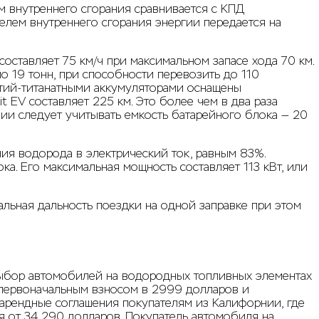
 внутреннего сгорания сравнивается с КПД
елем внутреннего сгорания энергии передается на
оставляет 75 км/ч при максимальном запасе хода 70 км.
ло 19 тонн, при способности перевозить до 110
итий-титанатными аккумуляторами оснащены
t EV составляет 225 км. Это более чем в два раза
нии следует учитывать емкость батарейного блока — 20
ия водорода в электрический ток, равным 83%.
а. Его максимальная мощность составляет 113 кВт, или
альная дальность поездки на одной заправке при этом
ыбор автомобилей на водородных топливных элементах
с первоначальным взносом в 2999 долларов и
 арендные соглашения покупателям из Калифорнии, где
ся от 34 290 долларов. Покупатель автомобиля на