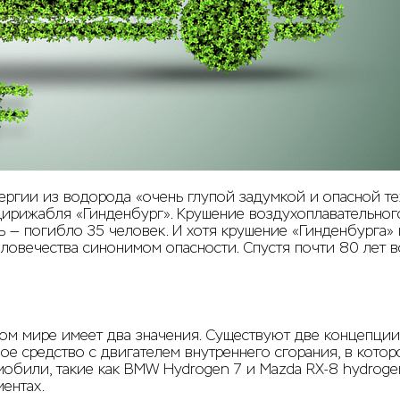
ргии из водорода «очень глупой задумкой и опасной техн
дирижабля «Гинденбург». Крушение воздухоплавательного
— погибло 35 человек. И хотя крушение «Гинденбурга» н
ловечества синонимом опасности. Спустя почти 80 лет в
м мире имеет два значения. Существуют две концепции 
е средство с двигателем внутреннего сгорания, в кото
обили, такие как BMW Hydrogen 7 и Mazda RX-8 hydrogen
ентах.