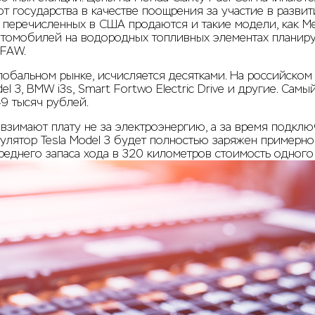
от государства в качестве поощрения за участие в разви
мо перечисленных в США продаются и такие модели, как Me
 автомобилей на водородных топливных элементах плани
 FAW.
лобальном рынке, исчисляется десятками. На российско
el 3, BMW i3s, Smart Fortwo Electric Drive и другие. Сам
9 тысяч рублей.
имают плату не за электроэнергию, а за время подключе
улятор Tesla Model 3 будет полностью заряжен примерно
реднего запаса хода в 320 километров стоимость одного 