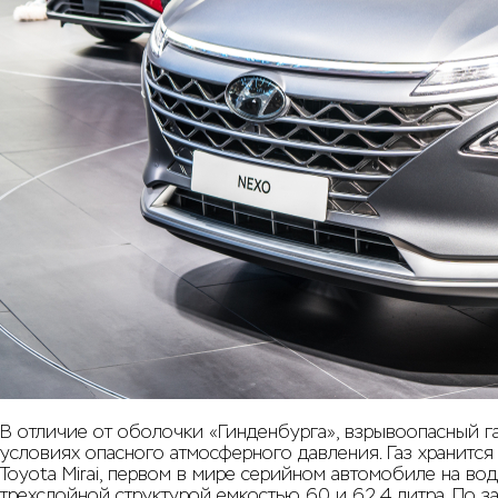
В отличие от оболочки «Гинденбурга», взрывоопасный г
условиях опасного атмосферного давления. Газ хранится
Toyota Mirai, первом в мире серийном автомобиле на вод
трехслойной структурой емкостью 60 и 62,4 литра. По з