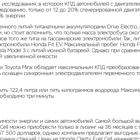
исследования, в котором КПД автомобилей с двигателем
ледованию, только от 12 до 20% сгенерированной двигат
% энергии.
ного литий-титанатными аккумуляторами Drive Electro, с
, но стоит вспомнить, что полная масса электробуса око
ов того же типа на пассажирские электромобили. Так, л
ектромобили Honda Fit EV. Максимальный пробег Honda Fi
sla Model 3 с литий-ионной батареей. Однако при сравне
ей увеличенной емкости.
х Toyota Mirai обладает максимальным КПД преобразован
 оснащен синхронным электродвигателем переменного ток
ить 122,4 литра или пять килограммов водорода. Максим
еобходимо три минуты.
имости энергии и самих автомобилей. Самой большой в
 Cell можно приобрести только в лизинг на 36 месяцев 
 57 500 долларов, однако компания предлагает выгодные
очных станций. Цены на Honda Clarity Fuel Cell начинают