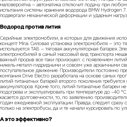
маловероятна — автоматика отключит подачу при любом
испытания системы хранения водорода BMW Hydrogen 7. Б
подвергали механической деформации и ударным нагрузк
Водород против лития
Серийные электромобили, в которых для движения исполь
концепт Mirai. Силовая установка электромобиля — это 
используется ТАБ — тяговая аккумуляторная батарея. Эл
электромобилей в самый массовый вид транспорта мешае
важный прорыв все-таки произошел: с появлением лити
никель-металл-гидридными и совсем уже архаичными св
поступательное движение. Производители постоянно пре
компания Drive Electro разработала на основе самых про
литий-титанатных батарей второго поколения требуется 
аккумуляторов. Кроме того, литий-титанатные батареи 
подогрева и эксплуатировать при температуре до –40 °С
касается долговечности, то, по заявлению производител
годам ежедневной эксплуатации. Правда, следует сразу о
только на электробусы, да и те начали курсировать по у
А это эффективно?