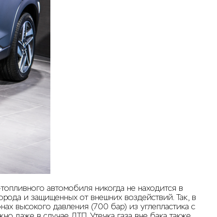
-топливного автомобиля никогда не находится в
орода и защищенных от внешних воздействий. Так, в
нах высокого давления (700 бар) из углепластика с
о даже в случае ДТП. Утечка газа вне бака также