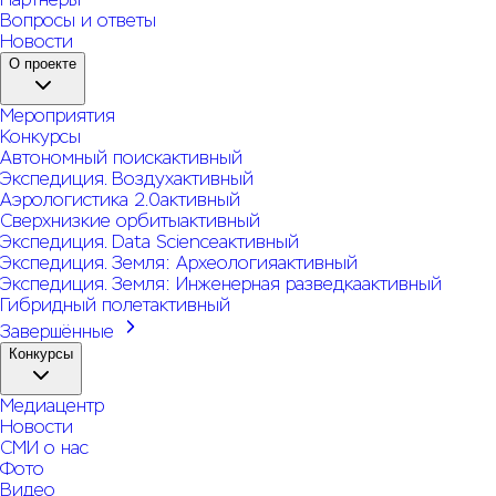
Вопросы и ответы
Новости
О проекте
Мероприятия
Конкурсы
Автономный поиск
активный
Экспедиция. Воздух
активный
Аэрологистика 2.0
активный
Сверхнизкие орбиты
активный
Экспедиция. Data Science
активный
Экспедиция. Земля: Археология
активный
Экспедиция. Земля: Инженерная разведка
активный
Гибридный полет
активный
Завершённые
Конкурсы
Медиацентр
Новости
СМИ о нас
Фото
Видео