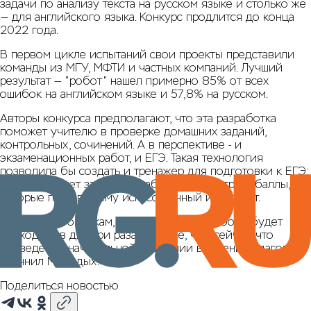
задачи по анализу текста на русском языке и столько же
— для английского языка. Конкурс продлится до конца
2022 года.
В первом цикле испытаний свои проекты представили
команды из МГУ, МФТИ и частных компаний. Лучший
результат — "робот" нашел примерно 85% от всех
ошибок на английском языке и 57,8% на русском.
Авторы конкурса предполагают, что эта разработка
поможет учителю в проверке домашних заданий,
контрольных, сочинений. А в перспективе - и
экзаменационных работ, и ЕГЭ. Такая технология
позволила бы создать и тренажер для подготовки к ЕГЭ:
ученик сможет загрузить работу и посмотреть баллы,
которые поставит ему искусственный интеллект.
— По нашим оценкам, проверка одной работы будет
проходить в два-три раза быстрее, чем сейчас, что
приведет к значительной экономии времени педагога, —
уточнил Молодых.
Поделиться новостью