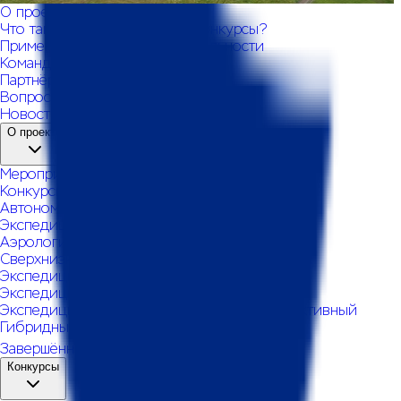
О проекте
Что такое технологические конкурсы?
Применение разработок в реальности
Команда
Партнёры
Вопросы и ответы
Новости
О проекте
Мероприятия
Конкурсы
Автономный поиск
активный
Экспедиция. Воздух
активный
Аэрологистика 2.0
активный
Сверхнизкие орбиты
активный
Экспедиция. Data Science
активный
Экспедиция. Земля: Археология
активный
Экспедиция. Земля: Инженерная разведка
активный
Гибридный полет
активный
Завершённые
Конкурсы