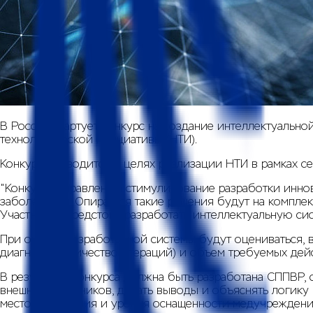
В России стартует конкурс на создание интеллектуаль
технологической инициативы (НТИ).
Конкурс проводится в целях реализации НТИ в рамках се
"Конкурс направлен на стимулирование разработки инно
заболевания. Опираться такие решения будут на компле
Участникам предстоит разработать интеллектуальную сис
При оценке разработанной системы будут оцениваться, в
диагноза (количество итераций) и объем требуемых дейс
В результате конкурса должна быть разработана СППВР,
внешних источников, делать выводы и объяснять логику 
местонахождения и уровня оснащенности медучреждения,