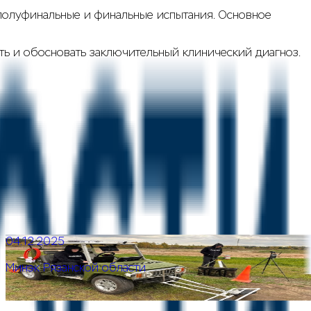
, полуфинальные и финальные испытания. Основное
ить и обосновать заключительный клинический диагноз.
04.12.2025
·
Минэк Рязанской области
Рязанская компания «Аврора Роботикс» получила
премию конкурса Up Great «Экспедиция. Земля»