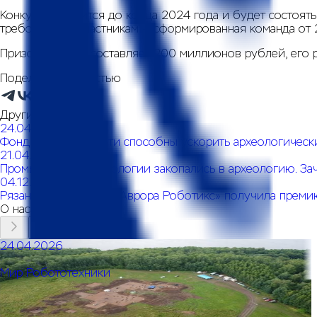
Конкурс продлится до конца 2024 года и будет состоят
требование к участникам — сформированная команда от 2 
Призовой фонд составляет 200 миллионов рублей, его р
Поделиться новостью
Другие новости
24.04.2026
Фонд НТИ: нейросети способны ускорить археологически
21.04.2026
Промышленные технологии закопались в археологию. За
04.12.2025
Рязанская компания «Аврора Роботикс» получила премию
О нас говорят
24.04.2026
·
Мир Робототехники
Фонд НТИ: нейросети способны ускорить
археологические раскопки и исследования в десятки
раз