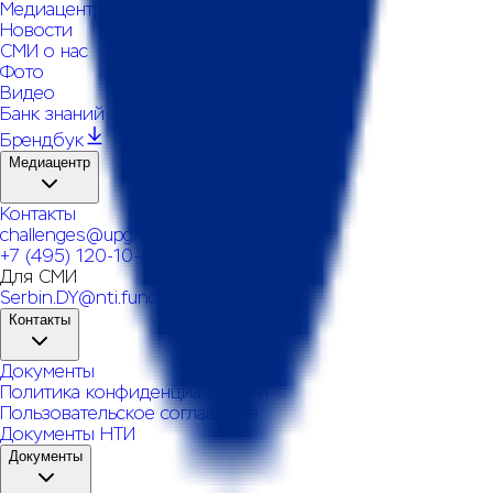
Медиацентр
Новости
СМИ о нас
Фото
Видео
Банк знаний
Брендбук
Медиацентр
Контакты
challenges@upgreat.one
+7 (495) 120-10-45
Для СМИ
Serbin.DY@nti.fund
Контакты
Документы
Политика конфиденциальности
Пользовательское соглашение
Документы НТИ
Документы