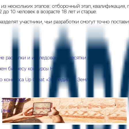
ь из нескольких этапов: отборочный этап, квалификация
до 10 человек в возрасте 18 лет и старше.
азделят участники, чьи разработки смогут точно постав
е раскопки и исследования в десятки раз
чем бизнесу конкурсы НТИ
 конкурса Up Great «Экспедиция. Земля»
21.04.2026
·
ИНК
Промышленные технологии закопались в археологию.
Зачем бизнесу конкурсы НТИ