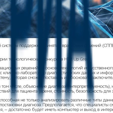
ной системы поддержки принятия врачебных решений (СП
рии технологических конкурсов НТИ Up Great.
вационных решений на основе технологий искусственного
кс клинико-лабораторно-диагностических данных и инфо
тему, которая сможет поставить и обосновать заключите
 том числе, объяснение диагноза (интерпретируемость),
твий для пациента (время, стоимость, безопасность для 
 способная не только анализировать различные типы дан
постановки диагноза. Предполагается, что специалисты с
 — достаточно будет иметь компьютер и выход в интерн