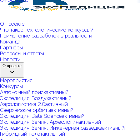
04.08.2026
Открыт прием заявок на КОЗ № 6 Системы конкурсов
"Экспедиция. Земля"
О проекте
Что такое технологические конкурсы?
Применение разработок в реальности
Команда
Партнёры
Вопросы и ответы
Новости
О проекте
Мероприятия
Конкурсы
Автономный поиск
активный
Экспедиция. Воздух
активный
Аэрологистика 2.0
активный
Сверхнизкие орбиты
активный
Экспедиция. Data Science
активный
Экспедиция. Земля: Археология
активный
Экспедиция. Земля: Инженерная разведка
активный
Гибридный полет
активный