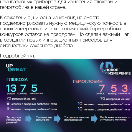
неинвазивных приборов для измерения глюкозы и
гемоглобина в нашей стране.
К сожалению, ни одна из команд не смогла
продемонстрировать нужную медицинскую точность в
своих измерениях, и технологический барьер обоих
конкурсов остался не преодолен. Но сделан важный шаг
в создании новых инновационных приборов для
диагностики сахарного диабета.
Подробней
тут
.