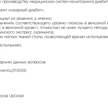
 производству медицинских систем мониторинга диабет
зом «сахарный диабет»;
циал их решения, а именно:
ачения, соответствующего уровню глюкозы в венозной 
 в венозной крови с точностью не ниже лучшего метода
нского экспресс скрининга);
и мягких тканей стопы, позволяющей врачам использоват
испытаниям;
.
ждению данных вопросов.
u/events/313066
рсов UpGreat