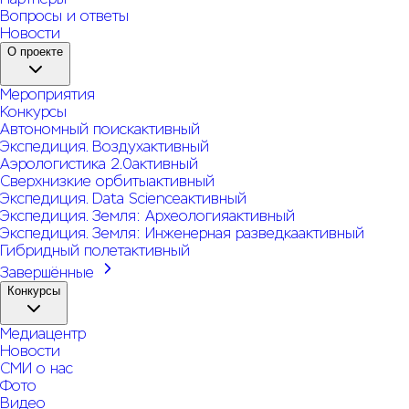
Вопросы и ответы
Новости
О проекте
Мероприятия
Конкурсы
Автономный поиск
активный
Экспедиция. Воздух
активный
Аэрологистика 2.0
активный
Сверхнизкие орбиты
активный
Экспедиция. Data Science
активный
Экспедиция. Земля: Археология
активный
Экспедиция. Земля: Инженерная разведка
активный
Гибридный полет
активный
Завершённые
Конкурсы
Медиацентр
Новости
СМИ о нас
Фото
Видео