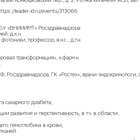
Малый Конюшковский пер., д. 2, «Точка кипения» АСИ, зал 
ttps://leader-id.ru/events/313066
ФГБУ «ВНИИИМТ» Росздравнадзора
й, д.х.н.
тоники, профессор, в.н.с., д.т.н.
ровая трансформация», к.фарм.н.
.
РФ, Росздравнадзора, ГК «Ростех», врачи-эндокринологи
а сахарного диабета;
 развития и перспективность, в т.ч. в области:
его гемоглобина в крови;
тканей.