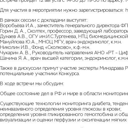
Встреча пройдет 12 августа с 14-30 до 19-30 по адресу: 
Для участия в мероприятии нужно зарегистрироваться:
h
В рамках сессии с докладами выступят:
Воробьёва И.А., заместитель генерального директора 
Горин Д. А., Сколтех, профессор, заведующий лабораторие
Дунаев А.В., ОГУ им.И.С.Тургенева, НТЦ биомедицинской фо
Мануйлова Ю.А., МНОЦ МГУ, врач-эндокринолог, к.м.н.
Николин И.В., Фонд «Сколково», к.ф.-м.н.
Чукарин А. В., Руководитель направления АНО «РТ – Циф
Шачина Я. А., врач высшей категории, эндокринолог, к.м.н
Также в дискуссии примут участие эксперты Минздрава 
потенциальные участники Конкурса.
В ходе встречи мы обсудим:
Общее состояние дел в РФ и мире в области мониторинг
Существующие технологии мониторинга диабета, тенденции
неинвазивного определения уровня глюкозы в крови;
определения уровня гликированного гемоглобина и общ
визуализации и оценки перфузии и оксигенации мягких 