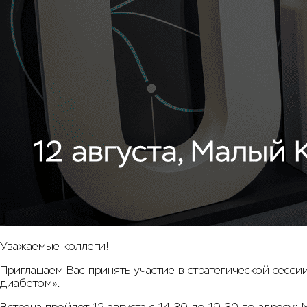
Уважаемые коллеги!
Приглашаем Вас принять участие в стратегической сесс
диабетом».