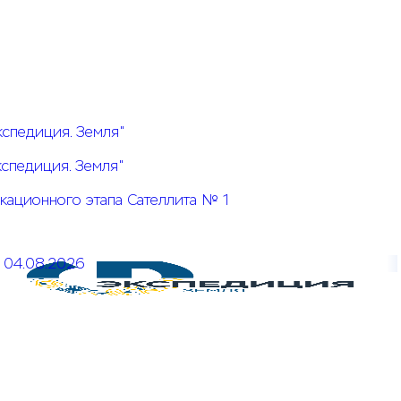
кспедиция. Земля"
кспедиция. Земля"
кационного этапа Сателлита № 1
04.08.2026
Открыт прием заявок на КОЗ № 5 Системы конкурсов
"Экспедиция. Земля"