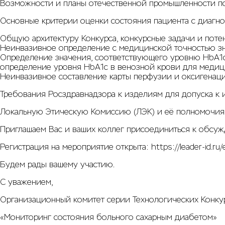
Возможности и планы отечественной промышленности по
Основные критерии оценки состояния пациента с диагно
Общую архитектуру Конкурса, конкурсные задачи и потен
Неинвазивное определение с медицинской точностью зн
Определение значения, соответствующего уровню HbA1c
определение уровня HbA1c в венозной крови для медици
Неинвазивное составление карты перфузии и оксигенаци
Требования Росздравнадзора к изделиям для допуска к 
Локальную Этическую Комиссию (ЛЭК) и её полномочия
Приглашаем Вас и ваших коллег присоединиться к обсу
Регистрация на мероприятие открыта:
https://leader-id.r
Будем рады вашему участию.
С уважением,
Организационный комитет серии Технологических Конку
«Мониторинг состояния больного сахарным диабетом»