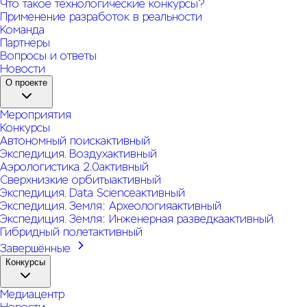
Что такое технологические конкурсы?
Применение разработок в реальности
Команда
Партнёры
Вопросы и ответы
Новости
О проекте
Мероприятия
Конкурсы
Автономный поиск
активный
Экспедиция. Воздух
активный
Аэрологистика 2.0
активный
Сверхнизкие орбиты
активный
Экспедиция. Data Science
активный
Экспедиция. Земля: Археология
активный
Экспедиция. Земля: Инженерная разведка
активный
Гибридный полет
активный
Завершённые
Конкурсы
Медиацентр