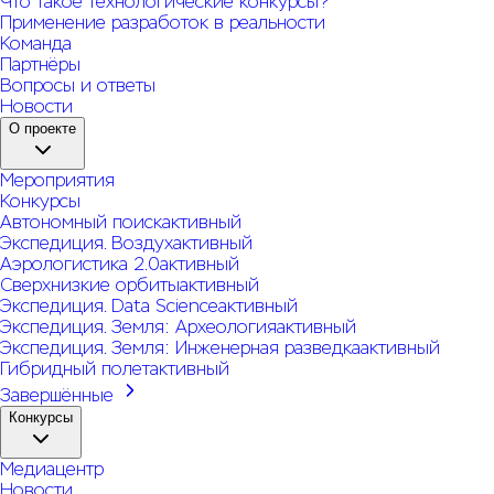
Что такое технологические конкурсы?
Применение разработок в реальности
Команда
Партнёры
Вопросы и ответы
Новости
О проекте
Мероприятия
Конкурсы
Автономный поиск
активный
Экспедиция. Воздух
активный
Аэрологистика 2.0
активный
Сверхнизкие орбиты
активный
Экспедиция. Data Science
активный
Экспедиция. Земля: Археология
активный
Экспедиция. Земля: Инженерная разведка
активный
Гибридный полет
активный
Завершённые
Конкурсы
Медиацентр
Новости